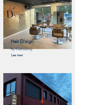
Hair D'sign
Ny frisørsalong
Les mer