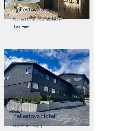
Pellestova Slakteriet
Ny restaurant og viltslakteri
Les mer
Pellestova Hotell
Nytt hotellbygg