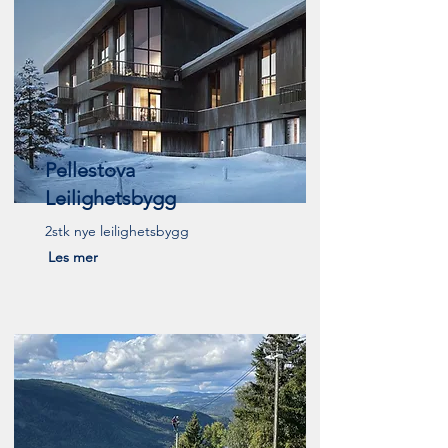
Pellestova
Leilighetsbygg
2stk nye leilighetsbygg
Les mer