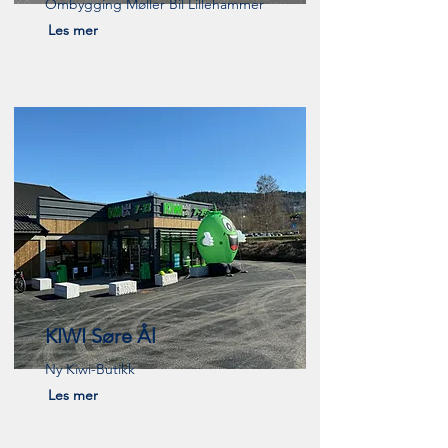
Ombygging Møller Bil Lillehammer
Les mer
KIWI Søre Ål
Ny Kiwi-Butikk
Les mer