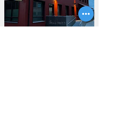
Legetorget
Nytt legesenter
Les mer