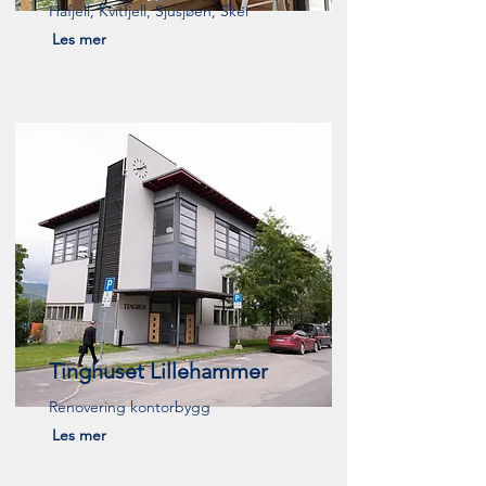
Hafjell, Kvitfjell, Sjusjøen, Skei
Les mer
Tinghuset Lillehammer
Renovering kontorbygg
Les mer